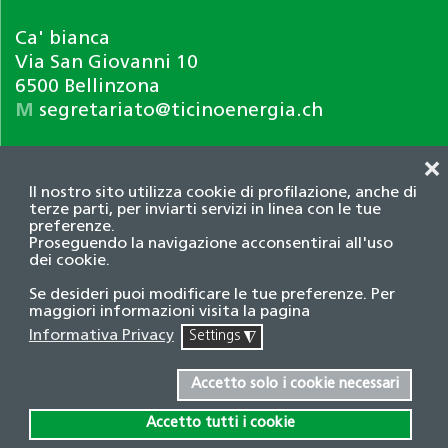
Ca' bianca
Via San Giovanni 10
6500 Bellinzona
M
segretariato@ticinoenergia.ch
❌
Il nostro sito utilizza cookie di profilazione, anche di
terze parti, per inviarti servizi in linea con le tue
preferenze.
Proseguendo la navigazione acconsentirai all'uso
dei cookie.
Informativa privacy
Se desideri puoi modificare le tue preferenze. Per
© 2026 Associazione TicinoEnergia. Tutti i diritti
maggiori informazioni visita la pagina
riservati.
Informativa Privacy
Settings
◮
Credits
Accetto solo i cookie necessari
Accetto tutti i cookie