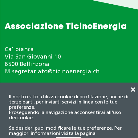
Associazione TicinoEnergia
Ca' bianca
Via San Giovanni 10
6500 Bellinzona
M
segretariato@ticinoenergia.ch
❌
Il nostro sito utilizza cookie di profilazione, anche di
terze parti, per inviarti servizi in linea con le tue
preferenze.
Proseguendo la navigazione acconsentirai all'uso
dei cookie.
Informativa privacy
Se desideri puoi modificare le tue preferenze. Per
© 2026 Associazione TicinoEnergia. Tutti i diritti
maggiori informazioni visita la pagina
riservati.