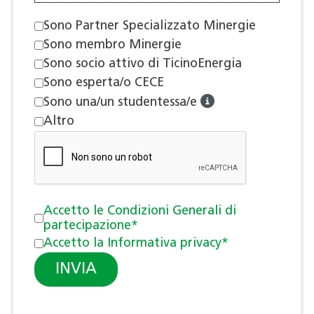
Sono Partner Specializzato Minergie
Sono membro Minergie
Sono socio attivo di TicinoEnergia
Sono esperta/o CECE
Sono una/un studentessa/e
Altro
condizioni generali
*
Accetto le Condizioni Generali di
partecipazione*
Informativa privacy
*
Accetto la Informativa privacy*
INVIA