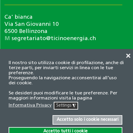
Ca' bianca
Via San Giovanni 10
6500 Bellinzona
M
segretariato@ticinoenergia.ch
❌
Il nostro sito utilizza cookie di profilazione, anche di
terze parti, per inviarti servizi in linea con le tue
preferenze.
Proseguendo la navigazione acconsentirai all'uso
dei cookie.
Informativa privacy
Se desideri puoi modificare le tue preferenze. Per
© 2026 Associazione TicinoEnergia. Tutti i diritti
maggiori informazioni visita la pagina
riservati.
Informativa Privacy
Settings
◮
Credits
Accetto solo i cookie necessari
Accetto tutti i cookie