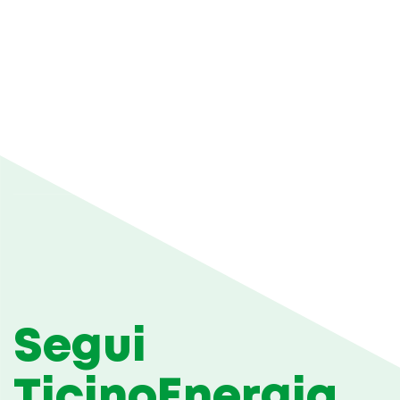
Segui
TicinoEnergia