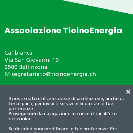
Associazione TicinoEnergia
Ca' bianca
Via San Giovanni 10
6500 Bellinzona
M
segretariato@ticinoenergia.ch
❌
Il nostro sito utilizza cookie di profilazione, anche di
terze parti, per inviarti servizi in linea con le tue
preferenze.
Proseguendo la navigazione acconsentirai all'uso
dei cookie.
Informativa privacy
Se desideri puoi modificare le tue preferenze. Per
© 2026 Associazione TicinoEnergia. Tutti i diritti