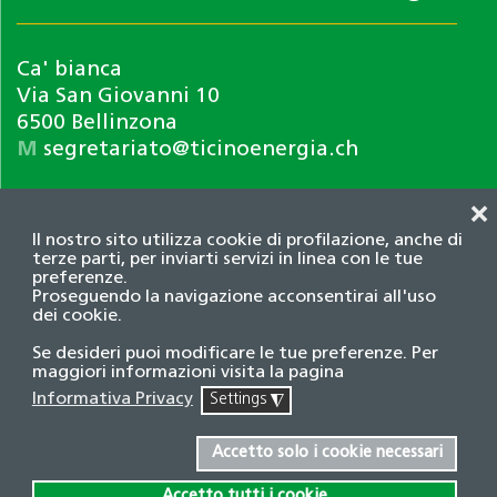
Ca' bianca
Via San Giovanni 10
6500 Bellinzona
M
segretariato@ticinoenergia.ch
❌
Il nostro sito utilizza cookie di profilazione, anche di
terze parti, per inviarti servizi in linea con le tue
preferenze.
Proseguendo la navigazione acconsentirai all'uso
dei cookie.
Informativa privacy
Se desideri puoi modificare le tue preferenze. Per
© 2026 Associazione TicinoEnergia. Tutti i diritti
maggiori informazioni visita la pagina
riservati.
Informativa Privacy
Settings
◮
Credits
Accetto solo i cookie necessari
Accetto tutti i cookie