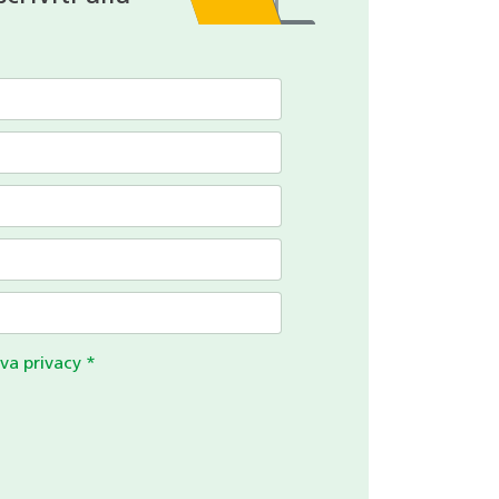
va privacy
*