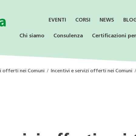
EVENTI
CORSI
NEWS
BLO
Chi siamo
Consulenza
Certificazioni per
zi offerti nei Comuni
Incentivi e servizi offerti nei Comuni
SERVIZI
CONSULENZA
LE CERTIFICAZIONI
PER LE AZIENDE
OFFERTA PER LE
SPECIALISTICA
SCUOLE
Informazione ai Comuni
Incentivi federali e
Minergie
Calore rinnovabile
Educazione ambientale
cantonali
Consulenza orientativa
CECE
CECE
Programmi di consulenza