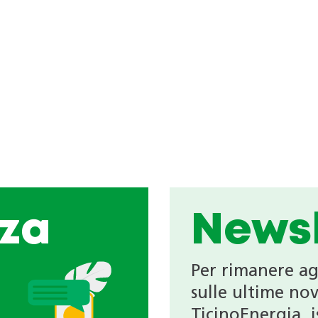
za
Newsl
Per rimanere a
sulle ultime nov
TicinoEnergia, is