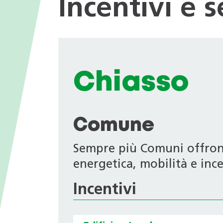
Incentivi e 
I valori
nei Comuni
Giochi tematici
Opportunità di impiego
Deduzioni fiscali in ambito
energetico
Progetti di ricerca
Archivio Newsletter
Chiasso
Comune
Sempre più Comuni offrono 
energetica, mobilità e ince
Incentivi