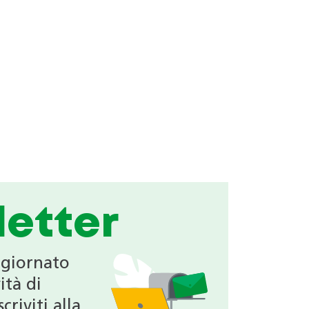
etter
ggiornato
ità di
criviti alla