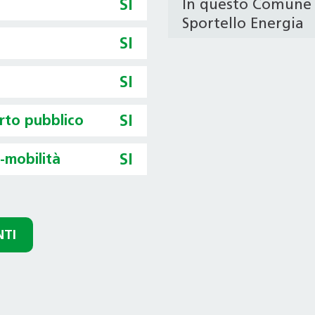
SI
In questo Comune 
Sportello Energia
SI
SI
orto pubblico
SI
o-mobilità
SI
NTI