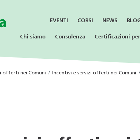
EVENTI
CORSI
NEWS
BLO
Chi siamo
Consulenza
Certificazioni per
zi offerti nei Comuni
Incentivi e servizi offerti nei Comuni
SERVIZI
CONSULENZA
LE CERTIFICAZIONI
PER LE AZIENDE
OFFERTA PER LE
SPECIALISTICA
SCUOLE
Informazione ai Comuni
Incentivi federali e
Minergie
Calore rinnovabile
Educazione ambientale
cantonali
Consulenza orientativa
CECE
CECE
Programmi di consulenza