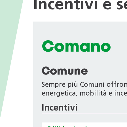
Incentivi e 
I valori
nei Comuni
Giochi tematici
Opportunità di impiego
Deduzioni fiscali in ambito
energetico
Progetti di ricerca
Archivio Newsletter
Comano
Comune
Sempre più Comuni offrono 
energetica, mobilità e ince
Incentivi