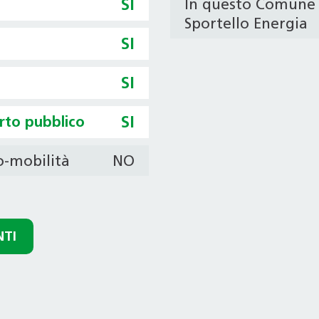
SI
In questo Comune 
Sportello Energia
SI
SI
orto pubblico
SI
ro-mobilità
NO
NTI