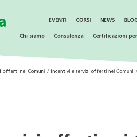
EVENTI
CORSI
NEWS
BLO
Chi siamo
Consulenza
Certificazioni per
zi offerti nei Comuni
Incentivi e servizi offerti nei Comuni
SERVIZI
CONSULENZA
LE CERTIFICAZIONI
PER LE AZIENDE
OFFERTA PER LE
SPECIALISTICA
SCUOLE
Informazione ai Comuni
Incentivi federali e
Minergie
Calore rinnovabile
Educazione ambientale
cantonali
Consulenza orientativa
CECE
CECE
Programmi di consulenza