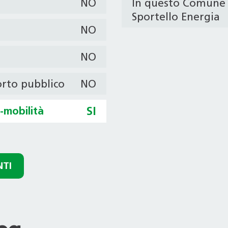
NO
In questo Comune 
Sportello Energia
NO
NO
orto pubblico
NO
o-mobilità
SI
NTI