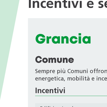
Incentivi e 
I valori
nei Comuni
Giochi tematici
Opportunità di impiego
Deduzioni fiscali in ambito
energetico
Progetti di ricerca
Archivio Newsletter
Grancia
Comune
Sempre più Comuni offrono 
energetica, mobilità e ince
Incentivi