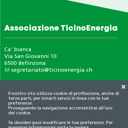
Associazione TicinoEnergia
Ca' bianca
Via San Giovanni 10
6500 Bellinzona
M
segretariato@ticinoenergia.ch
❌
Il nostro sito utilizza cookie di profilazione, anche di
terze parti, per inviarti servizi in linea con le tue
preferenze.
Proseguendo la navigazione acconsentirai all'uso
dei cookie.
Informativa privacy
Se desideri puoi modificare le tue preferenze. Per
© 2026 Associazione TicinoEnergia. Tutti i diritti
maggiori informazioni visita la pagina