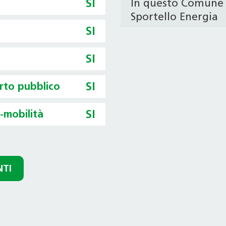
SI
In questo Comune 
Sportello Energia
SI
SI
orto pubblico
SI
o-mobilità
SI
NTI