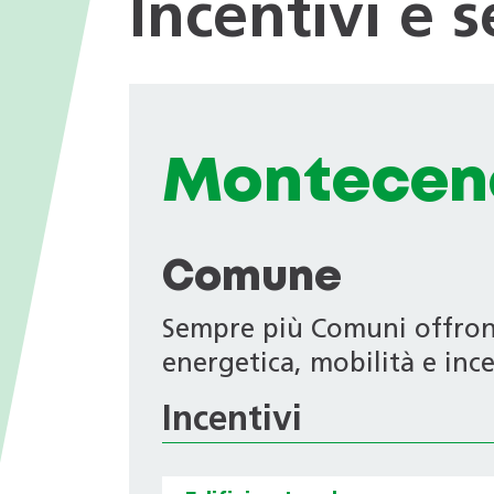
Incentivi e 
I valori
nei Comuni
Giochi tematici
Opportunità di impiego
Deduzioni fiscali in ambito
energetico
Progetti di ricerca
Archivio Newsletter
Montecen
Comune
Sempre più Comuni offrono 
energetica, mobilità e ince
Incentivi