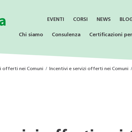
EVENTI
CORSI
NEWS
BLO
Chi siamo
Consulenza
Certificazioni per
zi offerti nei Comuni
Incentivi e servizi offerti nei Comuni
SERVIZI
CONSULENZA
LE CERTIFICAZIONI
PER LE AZIENDE
OFFERTA PER LE
SPECIALISTICA
SCUOLE
Informazione ai Comuni
Incentivi federali e
Minergie
Calore rinnovabile
Educazione ambientale
cantonali
Consulenza orientativa
CECE
CECE
Programmi di consulenza