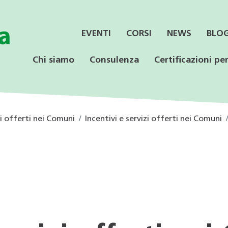
EVENTI
CORSI
NEWS
BLO
Chi siamo
Consulenza
Certificazioni per
zi offerti nei Comuni
Incentivi e servizi offerti nei Comuni
SERVIZI
CONSULENZA
LE CERTIFICAZIONI
PER LE AZIENDE
OFFERTA PER LE
SPECIALISTICA
SCUOLE
Informazione ai Comuni
Incentivi federali e
Minergie
Calore rinnovabile
Educazione ambientale
cantonali
Consulenza orientativa
CECE
CECE
Programmi di consulenza