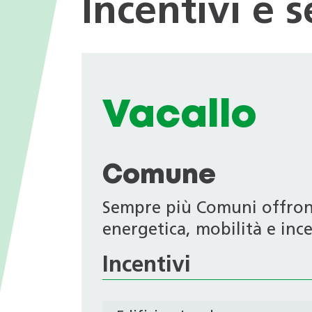
Incentivi e 
I valori
nei Comuni
Giochi tematici
Opportunità di impiego
Deduzioni fiscali in ambito
energetico
Progetti di ricerca
Archivio Newsletter
Vacallo
Comune
Sempre più Comuni offrono 
energetica, mobilità e ince
Incentivi