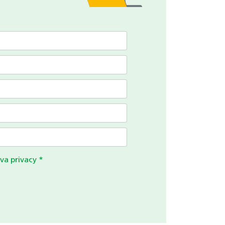
va privacy
*