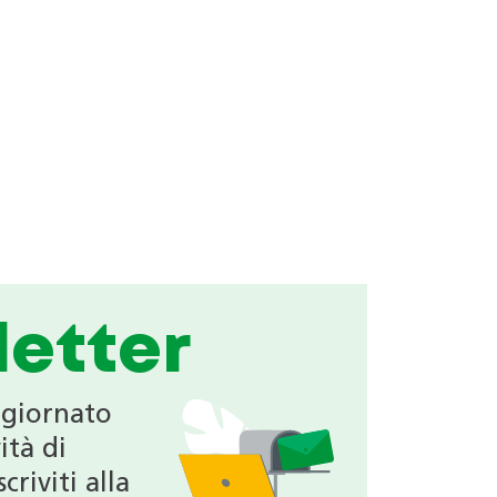
etter
ggiornato
ità di
criviti alla