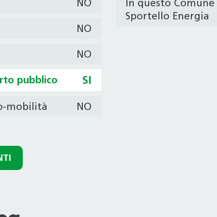
NO
In questo Comune 
Sportello Energia
NO
NO
orto pubblico
SI
ro-mobilità
NO
NTI