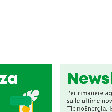
za
Newsl
Per rimanere a
sulle ultime nov
TicinoEnergia, is