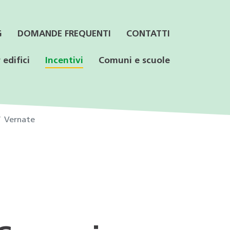
G
DOMANDE FREQUENTI
CONTATTI
 edifici
Incentivi
Comuni e scuole
Vernate
INFORMAZIONI
SUPPORTO PER GLI
Documenti utili
DETTAGLIATE PER
UFFICI TECNICI
PROFESSIONISTI E
DOCUMENTO
Per informazioni sulle modalità
COMUNI
Casi studio RUEn
Consulenza orientativa
di adesione a TicinoEnergia
Corsi di formazione
Incentivi federali e cantonali
DOCUMENTO