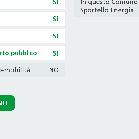
SI
In questo Comune 
Sportello Energia
SI
SI
orto pubblico
SI
ro-mobilità
NO
NTI