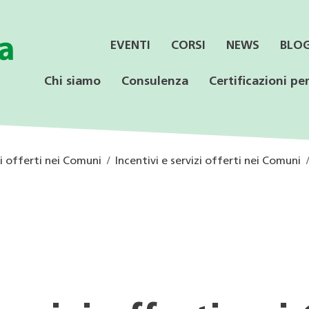
EVENTI
CORSI
NEWS
BLO
Chi siamo
Consulenza
Certificazioni per
zi offerti nei Comuni
Incentivi e servizi offerti nei Comuni
SERVIZI
CONSULENZA
LE CERTIFICAZIONI
PER LE AZIENDE
OFFERTA PER LE
SPECIALISTICA
SCUOLE
Informazione ai Comuni
Incentivi federali e
Minergie
Calore rinnovabile
Educazione ambientale
cantonali
Consulenza orientativa
CECE
CECE
Programmi di consulenza