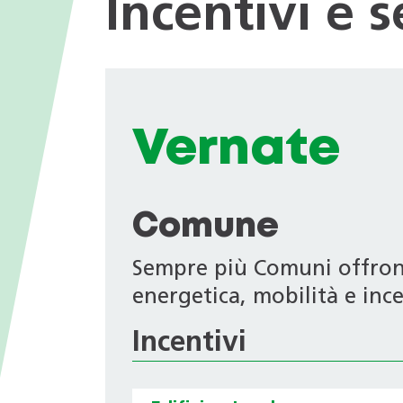
Incentivi e 
I valori
nei Comuni
Giochi tematici
Opportunità di impiego
Deduzioni fiscali in ambito
energetico
Progetti di ricerca
Archivio Newsletter
Vernate
Comune
Sempre più Comuni offrono 
energetica, mobilità e ince
Incentivi