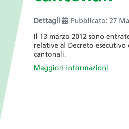
I valori
nei Comuni
Giochi tematici
Opportunità di impiego
Deduzioni fiscali in ambito
Dettagli
Pubblicato: 27 M
energetico
Progetti di ricerca
Il 13 marzo 2012 sono entrat
Archivio Newsletter
relative al Decreto esecutivo 
cantonali.
Maggiori informazioni