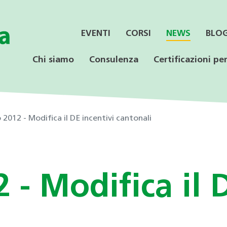
EVENTI
CORSI
NEWS
BLO
Chi siamo
Consulenza
Certificazioni per
2012 - Modifica il DE incentivi cantonali
SERVIZI
CONSULENZA
LE CERTIFICAZIONI
PER LE AZIENDE
OFFERTA PER LE
SPECIALISTICA
SCUOLE
- Modifica il D
Informazione ai Comuni
Incentivi federali e
Minergie
Calore rinnovabile
Educazione ambientale
cantonali
Consulenza orientativa
CECE
CECE
Programmi di consulenza