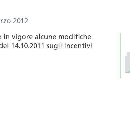
Certificazioni per edifici
riconosciuti (4R)
SNBS
Formazione continua per i
arzo 2012
professionisti
Associazione
Formazione per le scuole
e in vigore alcune modifiche
professionale
del 14.10.2011 sugli incentivi
Bacheca annunci di lavoro
svizzera delle
dai Soci
pompe di calore
(APP)
PdC-modulo di
sistema