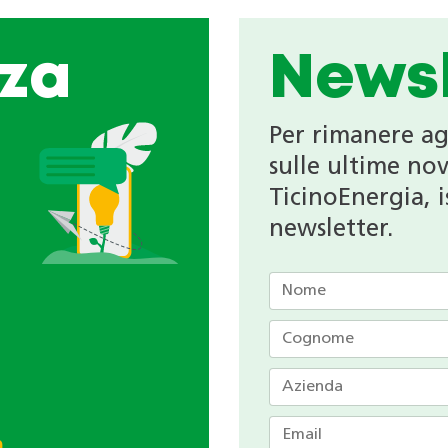
za
Newsl
Per rimanere a
sulle ultime nov
TicinoEnergia, is
newsletter.
h