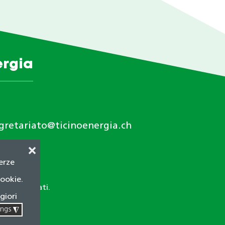
ergia
gretariato@ticinoenergia.ch
❌
terze
cookie.
itti riservati.
giori
ings
◮