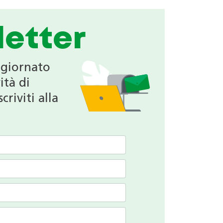
etter
ggiornato
ità di
criviti alla