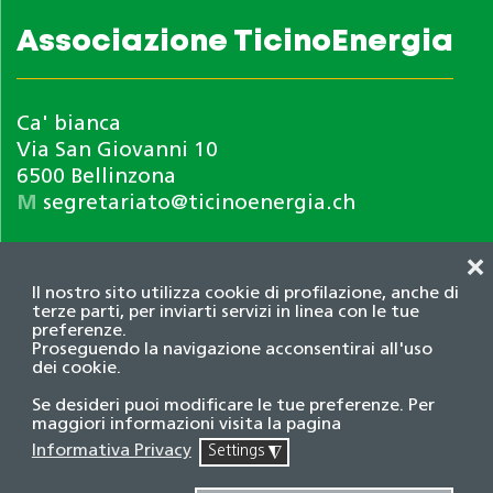
Associazione TicinoEnergia
Ca' bianca
Via San Giovanni 10
6500 Bellinzona
M
segretariato@ticinoenergia.ch
❌
Il nostro sito utilizza cookie di profilazione, anche di
terze parti, per inviarti servizi in linea con le tue
preferenze.
Proseguendo la navigazione acconsentirai all'uso
dei cookie.
Informativa privacy
Se desideri puoi modificare le tue preferenze. Per
© 2026 Associazione TicinoEnergia. Tutti i diritti
maggiori informazioni visita la pagina
riservati.
Informativa Privacy
Settings
◮
Credits