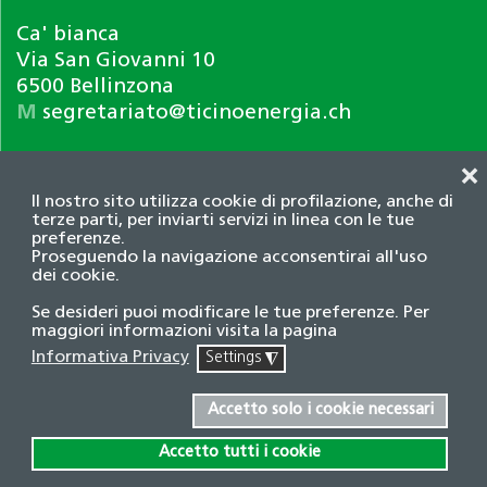
Ca' bianca
Via San Giovanni 10
6500 Bellinzona
M
segretariato@ticinoenergia.ch
❌
Il nostro sito utilizza cookie di profilazione, anche di
terze parti, per inviarti servizi in linea con le tue
preferenze.
Proseguendo la navigazione acconsentirai all'uso
dei cookie.
Informativa privacy
Se desideri puoi modificare le tue preferenze. Per
© 2026 Associazione TicinoEnergia. Tutti i diritti
maggiori informazioni visita la pagina
riservati.
Informativa Privacy
Settings
◮
Credits
Accetto solo i cookie necessari
Accetto tutti i cookie