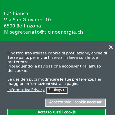
Ca' bianca
Via San Giovanni 10
6500 Bellinzona
M
segretariato@ticinoenergia.ch
❌
Il nostro sito utilizza cookie di profilazione, anche di
terze parti, per inviarti servizi in linea con le tue
preferenze.
Proseguendo la navigazione acconsentirai all'uso
dei cookie.
Informativa privacy
Se desideri puoi modificare le tue preferenze. Per
© 2026 Associazione TicinoEnergia. Tutti i diritti
maggiori informazioni visita la pagina
riservati.
Informativa Privacy
Settings
◮
Credits
Accetto solo i cookie necessari
Accetto tutti i cookie