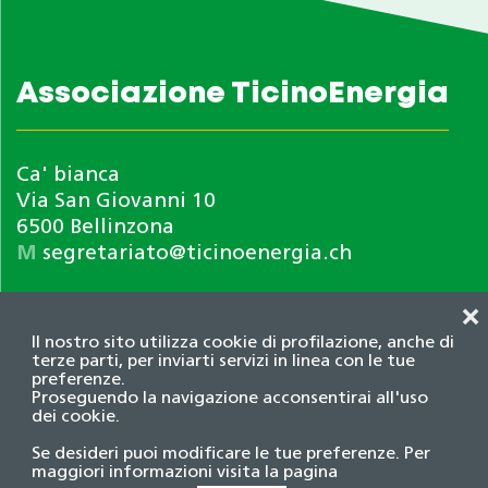
Associazione TicinoEnergia
Ca' bianca
Via San Giovanni 10
6500 Bellinzona
M
segretariato@ticinoenergia.ch
❌
Il nostro sito utilizza cookie di profilazione, anche di
terze parti, per inviarti servizi in linea con le tue
preferenze.
Proseguendo la navigazione acconsentirai all'uso
dei cookie.
Informativa privacy
Se desideri puoi modificare le tue preferenze. Per
© 2026 Associazione TicinoEnergia. Tutti i diritti
maggiori informazioni visita la pagina
riservati.