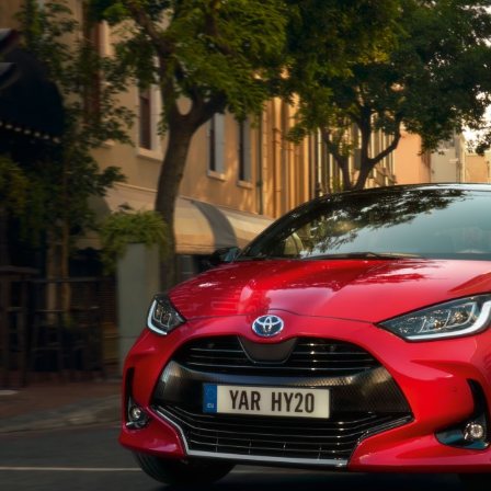
Certificazioni per edifici
riconosciuti (4R)
SNBS
Formazione continua per i
professionisti
Associazione
Formazione per le scuole
professionale
Bacheca annunci di lavoro
svizzera delle
dai Soci
pompe di calore
(APP)
PdC-modulo di
sistema