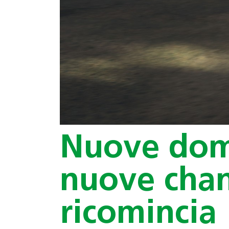
Nuove dom
nuove chan
ricomincia