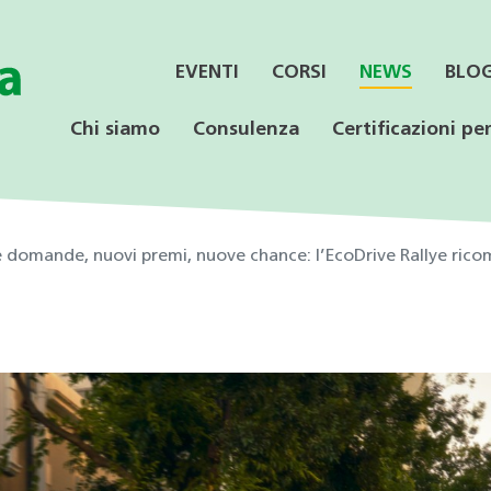
EVENTI
CORSI
NEWS
BLO
Chi siamo
Consulenza
Certificazioni per
 domande, nuovi premi, nuove chance: l’EcoDrive Rallye rico
SERVIZI
CONSULENZA
LE CERTIFICAZIONI
PER LE AZIENDE
OFFERTA PER LE
SPECIALISTICA
SCUOLE
Informazione ai Comuni
Incentivi federali e
Minergie
Calore rinnovabile
Educazione ambientale
cantonali
Consulenza orientativa
CECE
CECE
Programmi di consulenza