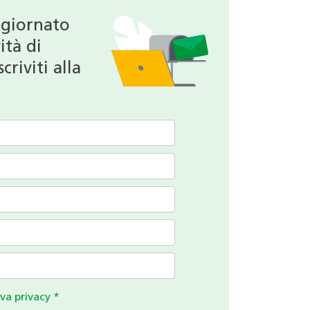
ggiornato
ità di
criviti alla
va privacy
*