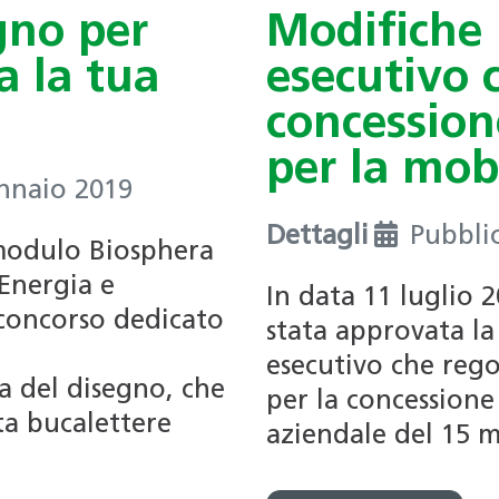
Certificazioni per edifici
gno per
Modifiche 
riconosciuti (4R)
SNBS
Formazione continua per i
 la tua
esecutivo 
professionisti
concession
Associazione
Formazione per le scuole
per la mob
professionale
Bacheca annunci di lavoro
ennaio 2019
svizzera delle
dai Soci
pompe di calore
Dettagli
Pubbli
modulo Biosphera
(APP)
oEnergia e
In data 11 luglio 2
PdC-modulo di
concorso dedicato
stata approvata la
sistema
esecutivo che rego
a del disegno, che
per la concessione
ta bucalettere
aziendale del 15 