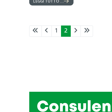
LEGGI TUTTO …
1
2
Consulen