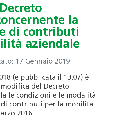
CHIAMA
RUEn: principali aspetti per
Decreto
Supporto per l'elaborazione
+41 (0)91 290 88 10
edifici nuovi ed esistenti
di regolamenti e ordinanze
concernente la
SCRIVI
DOCUMENTO
e di contributi
Documentazione utile
segretariato@ticinoenergia.ch
RUEn: i principali aspetti legati
alle esigenze per gli edifici
ilità aziendale
nuovi
DOCUMENTO
Regolamento di adesione
cato: 17 Gennaio 2019
DOCUMENTO
RUEn: i principali aspetti legati
DOCUMENTO
alla sostituzione di un
Formulario di adesione
018 (e pubblicata il 13.07) è
generatore di calore in
 modifica del Decreto
abitazioni
la le condizioni e le modalità
 di contributi per la mobilità
marzo 2016.