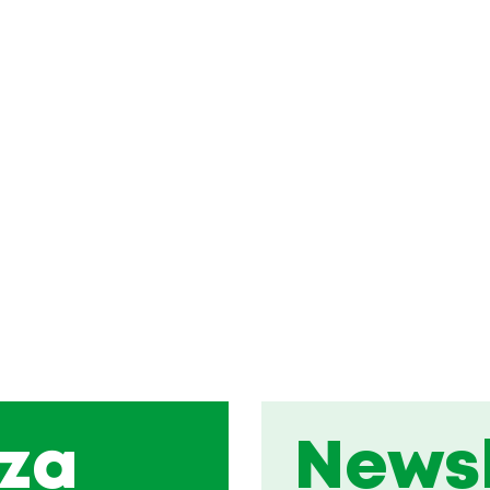
za
Newsl