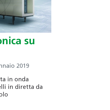
onica su
ennaio 2019
ata in onda
li in diretta da
olo