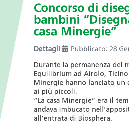
I valori
Concorso di dise
nei Comuni
Giochi tematici
Opportunità di impiego
bambini “Disegna
Deduzioni fiscali in ambito
energetico
Progetti di ricerca
casa Minergie”
Archivio Newsletter
Dettagli
Pubblicato: 28 G
Durante la permanenza del 
Equilibrium ad Airolo, Ticin
Minergie hanno lanciato un 
ai più piccoli.
“La casa Minergie” era il tem
andava imbucato nell’apposi
all’entrata di Biosphera.