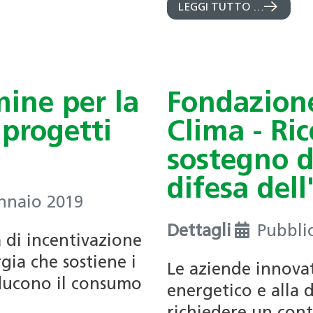
LEGGI TUTTO …
mine per la
Fondazione
 progetti
Clima - Ri
sostegno d
difesa del
ennaio 2019
Dettagli
Pubbli
di incentivazione
rgia che sostiene i
Le aziende innovat
ducono il consumo
energetico e alla 